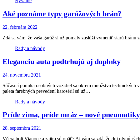
Bývanie
Aké poznáme typy garážových brán?
22. februára 2022
Zdá sa vám, že vaša garáž si už pomaly zaslúži vymeniť starú bránu 
Rady a návody
Eleganciu auta podtrhujú aj doplnky
24. novembra 2021
Súčasná ponuka osobných vozidiel sa okrem množstva technických vy
paleta farebných prevedení karosérií sú už…
Rady a návody
Príde zima, príde mráz – nové pneumatik
28. septembra 2021
Včera boli Vianoce a zajtra sú opäť? Aj vám sa zdá, že dni plynú rýc