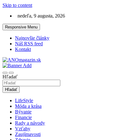
Skip to content
nedeľa, 9 augusta, 2026
Responsive Menu
Najnovšie články
Náš RSS feed
Kontakt
Magazín na témy lifestyle, móda a bývanie
ANOmagazin.sk
Hľadať
Hľadať
LifeStyle
Móda a krása
Bývanie
Financie
Rady a návody
Vzťahy
Zaujímavosti
Zdravie