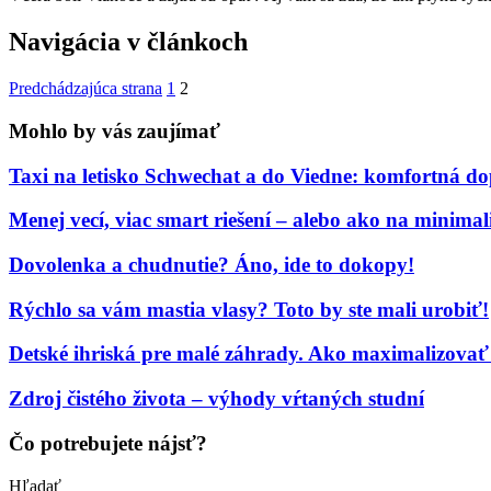
Navigácia v článkoch
Predchádzajúca strana
1
2
Mohlo by vás zaujímať
Taxi na letisko Schwechat a do Viedne: komfortná 
Menej vecí, viac smart riešení – alebo ako na minima
Dovolenka a chudnutie? Áno, ide to dokopy!
Rýchlo sa vám mastia vlasy? Toto by ste mali urobiť!
Detské ihriská pre malé záhrady. Ako maximalizovať
Zdroj čistého života – výhody vŕtaných studní
Čo potrebujete nájsť?
Hľadať