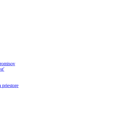
promisov
osť
 priestore