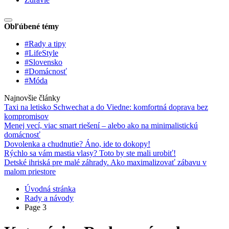
Obľúbené témy
#Rady a tipy
#LifeStyle
#Slovensko
#Domácnosť
#Móda
Najnovšie články
Taxi na letisko Schwechat a do Viedne: komfortná doprava bez
kompromisov
Menej vecí, viac smart riešení – alebo ako na minimalistickú
domácnosť
Dovolenka a chudnutie? Áno, ide to dokopy!
Rýchlo sa vám mastia vlasy? Toto by ste mali urobiť!
Detské ihriská pre malé záhrady. Ako maximalizovať zábavu v
malom priestore
Úvodná stránka
Rady a návody
Page 3