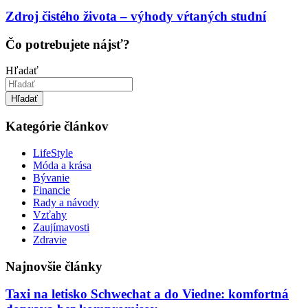
Zdroj čistého života – výhody vŕtaných studní
Čo potrebujete nájsť?
Hľadať
Hľadať
Kategórie článkov
LifeStyle
Móda a krása
Bývanie
Financie
Rady a návody
Vzťahy
Zaujímavosti
Zdravie
Najnovšie články
Taxi na letisko Schwechat a do Viedne: komfortná