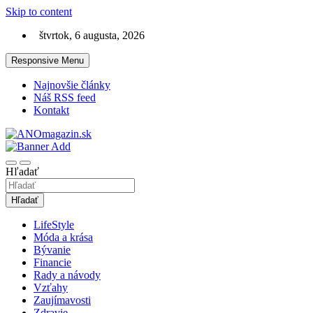
Skip to content
štvrtok, 6 augusta, 2026
Responsive Menu
Najnovšie články
Náš RSS feed
Kontakt
Magazín na témy lifestyle, móda a bývanie
ANOmagazin.sk
Hľadať
Hľadať
LifeStyle
Móda a krása
Bývanie
Financie
Rady a návody
Vzťahy
Zaujímavosti
Zdravie