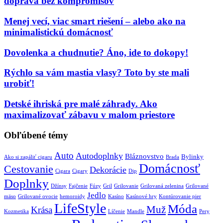
doprava bez kompromisov
Menej vecí, viac smart riešení – alebo ako na
minimalistickú domácnosť
Dovolenka a chudnutie? Áno, ide to dokopy!
Rýchlo sa vám mastia vlasy? Toto by ste mali
urobiť!
Detské ihriská pre malé záhrady. Ako
maximalizovať zábavu v malom priestore
Obľúbené témy
Auto
Autodoplnky
Bláznovstvo
Bylinky
Ako si zapáliť cigaru
Brada
Domácnosť
Cestovanie
Dekorácie
Cigara
Cigary
Dip
Doplnky
Džínsy
Fajčenie
Fúzy
Gril
Grilovanie
Grilovaná zelenina
Grilované
Jedlo
mäso
Grilované ovocie
hemoroidy
Kasíno
Kasínové hry
Kontúrovanie pier
LifeStyle
Móda
Muž
Krása
Kozmetika
Líčenie
Mandle
Pery