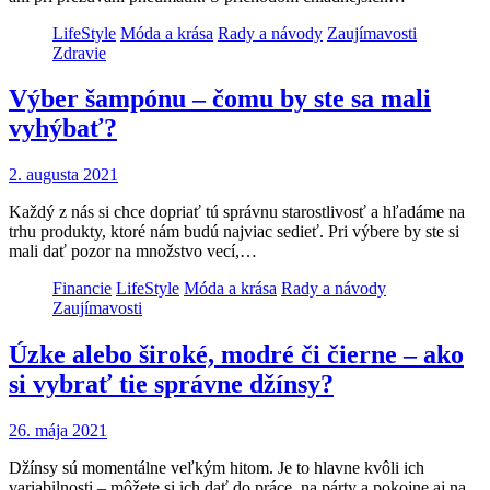
LifeStyle
Móda a krása
Rady a návody
Zaujímavosti
Zdravie
Výber šampónu – čomu by ste sa mali
vyhýbať?
2. augusta 2021
Každý z nás si chce dopriať tú správnu starostlivosť a hľadáme na
trhu produkty, ktoré nám budú najviac sedieť. Pri výbere by ste si
mali dať pozor na množstvo vecí,…
Financie
LifeStyle
Móda a krása
Rady a návody
Zaujímavosti
Úzke alebo široké, modré či čierne – ako
si vybrať tie správne džínsy?
26. mája 2021
Džínsy sú momentálne veľkým hitom. Je to hlavne kvôli ich
variabilnosti – môžete si ich dať do práce, na párty a pokojne aj na