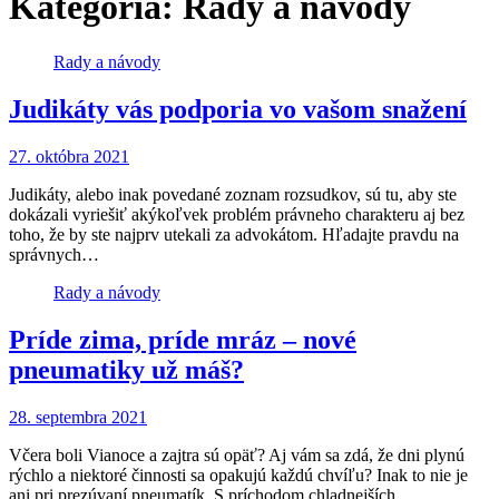
Kategória:
Rady a návody
Rady a návody
Judikáty vás podporia vo vašom snažení
27. októbra 2021
Judikáty, alebo inak povedané zoznam rozsudkov, sú tu, aby ste
dokázali vyriešiť akýkoľvek problém právneho charakteru aj bez
toho, že by ste najprv utekali za advokátom. Hľadajte pravdu na
správnych…
Rady a návody
Príde zima, príde mráz – nové
pneumatiky už máš?
28. septembra 2021
Včera boli Vianoce a zajtra sú opäť? Aj vám sa zdá, že dni plynú
rýchlo a niektoré činnosti sa opakujú každú chvíľu? Inak to nie je
ani pri prezúvaní pneumatík. S príchodom chladnejších…